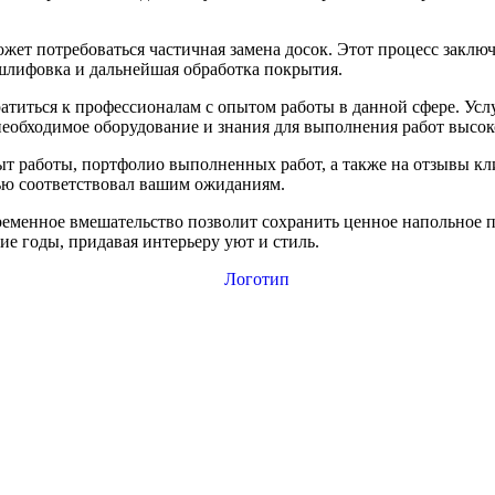
ожет потребоваться частичная замена досок. Этот процесс заклю
шлифовка и дальнейшая обработка покрытия.
титься к профессионалам с опытом работы в данной сфере. Услу
обходимое оборудование и знания для выполнения работ высоко
т работы, портфолио выполненных работ, а также на отзывы кли
тью соответствовал вашим ожиданиям.
временное вмешательство позволит сохранить ценное напольное 
гие годы, придавая интерьеру уют и стиль.