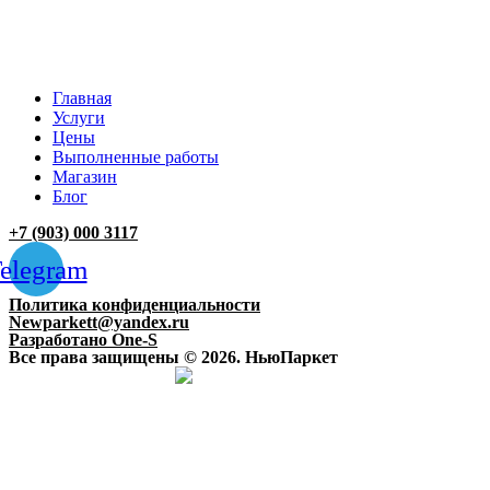
Главная
Услуги
Цены
Выполненные работы
Магазин
Блог
+7 (903) 000 3117
elegram
Политика конфиденциальности
Newparkett@yandex.ru
Разработано One-S
Все права защищены © 2026. НьюПаркет