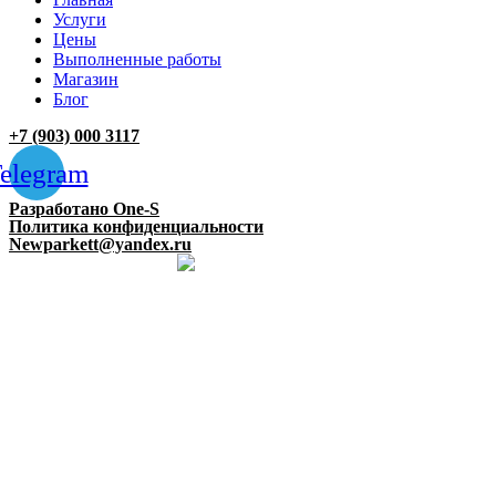
Услуги
Цены
Выполненные работы
Магазин
Блог
+7 (903) 000 3117
elegram
Разработано One-S
Политика конфиденциальности
Newparkett@yandex.ru