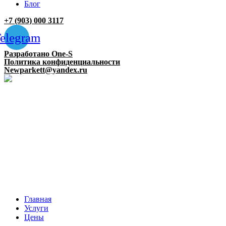
Блог
+7 (903) 000 3117
elegram
Разработано One-S
Политика конфиденциальности
Newparkett@yandex.ru
Главная
Услуги
Цены