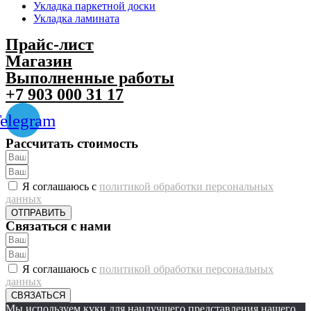
Укладка паркетной доски
Укладка ламината
Прайс-лист
Магазин
Выполненные работы
+7 903 000 31 17
elegram
Рассчитать стоимость
Я соглашаюсь с
политикой обработки персональных
данных
ОТПРАВИТЬ
Связаться с нами
Я соглашаюсь с
политикой обработки персональных
данных
СВЯЗАТЬСЯ
Мы используем куки для наилучшего представления нашего