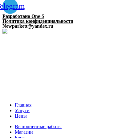
elegram
Разработано One-S
Политика конфиденциальности
Newparkett@yandex.ru
Главная
Услуги
Цены
Выполненные работы
Магазин
Блог