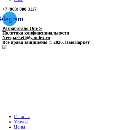
+7 (903) 000 3117
elegram
Разработано One-S
Политика конфиденциальности
Newparkett@yandex.ru
Все права защищены © 2026. НьюПаркет
Главная
Услуги
Цены