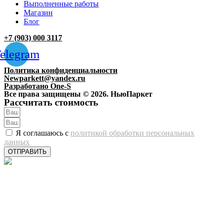
Выполненные работы
Магазин
Блог
+7 (903) 000 3117
elegram
Политика конфиденциальности
Newparkett@yandex.ru
Разработано One-S
Все права защищены © 2026. НьюПаркет
Рассчитать стоимость
Я соглашаюсь с
политикой обработки персональных
данных
ОТПРАВИТЬ